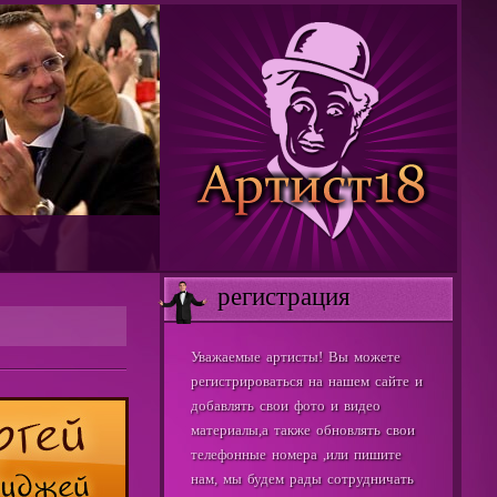
регистрация
Уважаемые артисты! Вы можете
регистрироваться на нашем сайте и
добавлять свои фото и видео
материалы,а также обновлять свои
телефонные номера ,или пишите
нам, мы будем рады сотрудничать