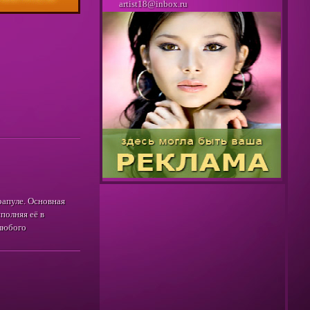
artist18@inbox.ru
рапуле. Основная
полняя её в
 любого
 России.