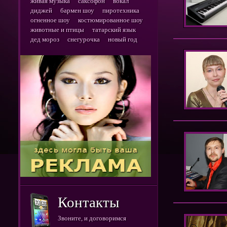
живая музыка
саксофон
вокал
диджей
бармен шоу
пиротехника
огненное шоу
костюмированное шоу
животные и птицы
татарский язык
дед мороз
снегурочка
новый год
Контакты
Звоните, и договоримся