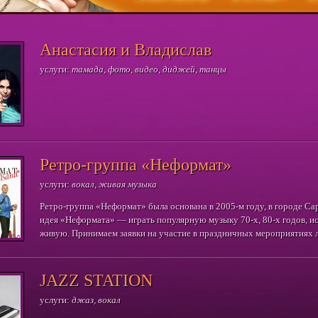
Анастасия и Владислав
услуги:
тамада, фото, видео, диджей, танцы
Ретро-группа «Неформат»
услуги:
вокал, живая музыка
Ретро-группа «Неформат» была основана в 2005-м году, в городе Са
идея «Неформата» — играть популярную музыку 70-х, 80-х годов, ис
живую. Принимаем заявки на участие в праздничных мероприятиях
масштаба: свадьбы, юбилеи, корпоративные вечера, в любом регионе
«Неформат» — любимая музыка прошлых лет!
JAZZ STATION
услуги:
джаз, вокал