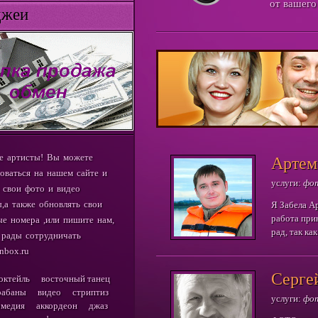
от вашего
еи
е артисты! Вы можете
Артем
оваться на нашем сайте и
услуги:
фо
 свои фото и видео
,а также обновлять свои
Я Забела А
работа при
е номера ,или пишите нам,
рад, так ка
 рады сотрудничать
позволяет 
inbox.ru
любом удоб
Серге
октейль
восточный танец
рабаны
видео
стриптиз
услуги:
фо
омедия
аккордеон
джаз