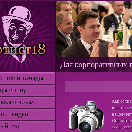
Для корпоративных в
ие и тамады
 и шоу
а и вокал
Как сохра
ответстве
и видео
нашем кат
Операторы
 год
DVD, офор