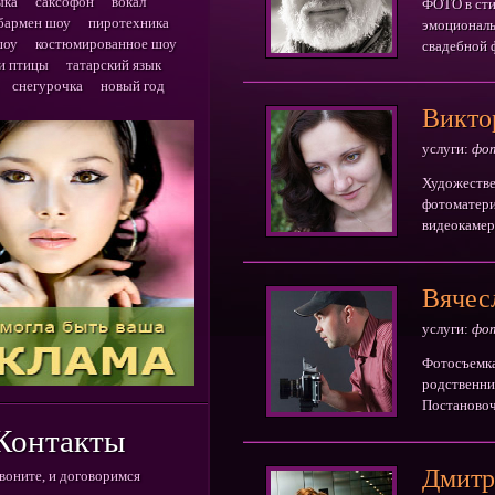
ыка
саксофон
вокал
ФОТО в сти
бармен шоу
пиротехника
эмоциональ
шоу
костюмированное шоу
свадебной 
и птицы
татарский язык
снегурочка
новый год
Викто
услуги:
фот
Художестве
фотоматери
видеокамер
видеомонта
Вячес
услуги:
фо
Фотосъемка 
родственник
Постановоч
конкурсы. 
Контакты
Дмитр
воните, и договоримся