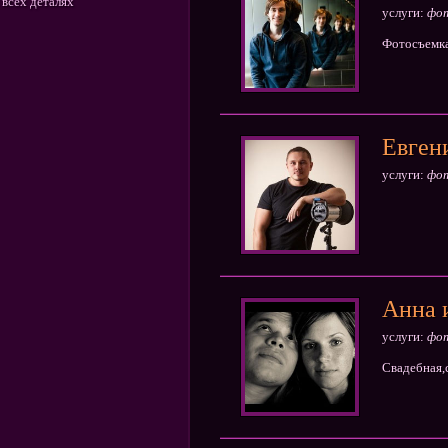
 всех деталях
услуги:
фо
Фотосъемка
Евген
услуги:
фо
Анна 
услуги:
фо
Свадебная,