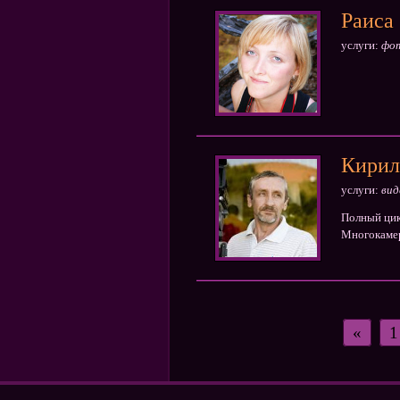
Раиса
услуги:
фо
Кирил
услуги:
вид
Полный цик
Многокамер
«
1