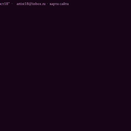
ст18" ·
artist18@inbox.ru
·
карта сайта